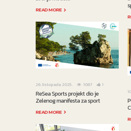
s
READ MORE
R
26. listopada 2025.
1087
1
1
ReSea Sports projekt dio je
Zelenog manifesta za sport
P
C
READ MORE
R