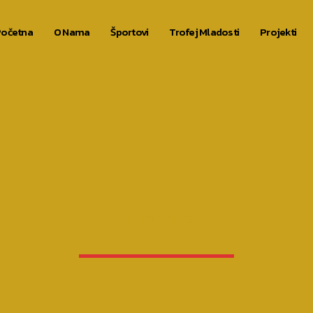
očetna
O Nama
Športovi
Trofej Mladosti
Projekti
Author: Petra