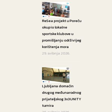
ReSea projekt u Poreču
okupio lokalne
sportske klubove u
promišljanju održivijeg
korištenja mora
29. svibnja 2026.
Ljubljana domaćin
drugog međunarodnog
prijateljskog 3x3UNITY
turnira
26. svibnja 2026.