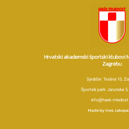
Hrvatski akademski športski klubovi
Zagrebu
Sjedište:
Teslina 10, Z
Športski park:
Jarunska 5,
info@hask-mladost.
Made by Ines Jakop