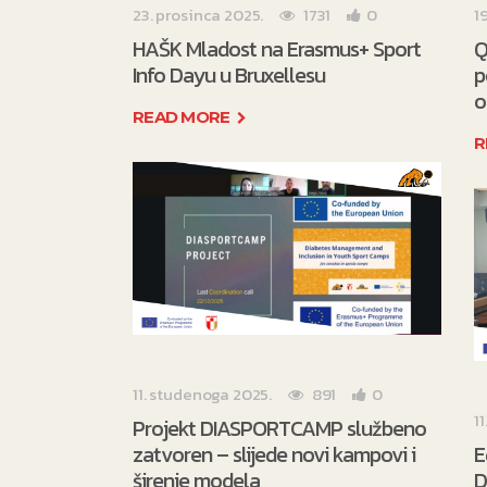
23. prosinca 2025.
1731
0
1
HAŠK Mladost na Erasmus+ Sport
Q
Info Dayu u Bruxellesu
p
o
READ MORE
R
11. studenoga 2025.
891
0
1
Projekt DIASPORTCAMP službeno
zatvoren – slijede novi kampovi i
E
širenje modela
D