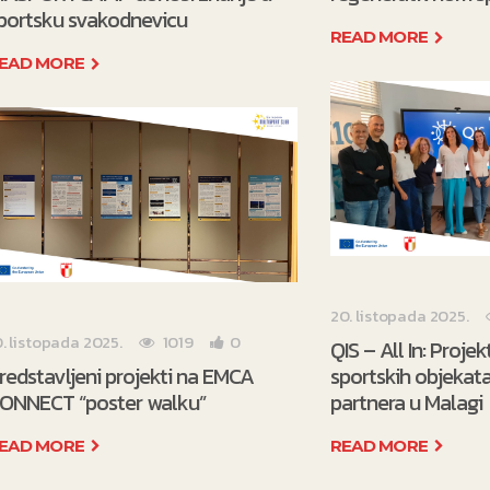
portsku svakodnevicu
READ MORE
EAD MORE
20. listopada 2025.
0. listopada 2025.
1019
0
QIS – All In: Proje
redstavljeni projekti na EMCA
sportskih objekata
ONNECT “poster walku”
partnera u Malagi
EAD MORE
READ MORE