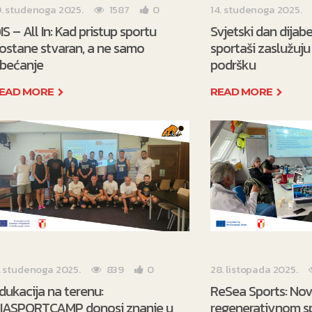
9. studenoga 2025.
1587
0
14. studenoga 2025.
IS – All In: Kad pristup sportu
Svjetski dan dijab
ostane stvaran, a ne samo
sportaši zaslužuju 
bećanje
podršku
EAD MORE
READ MORE
1. studenoga 2025.
839
0
28. listopada 2025.
dukacija na terenu:
ReSea Sports: Nov
IASPORTCAMP donosi znanje u
regenerativnom s