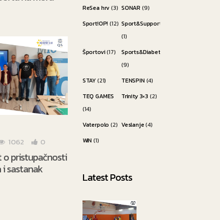
ReSea hrv
(3)
SONAR
(9)
Sport!OP!
(12)
Sport&Support
(1)
Športovi
(17)
Sports&Diabetes
(9)
STAY
(21)
TENSPIN
(4)
TEQ GAMES
Trinity 3×3
(2)
(14)
Vaterpolo
(2)
Veslanje
(4)
WiN
(1)
1062
0
kt o pristupačnosti
 i sastanak
Latest Posts