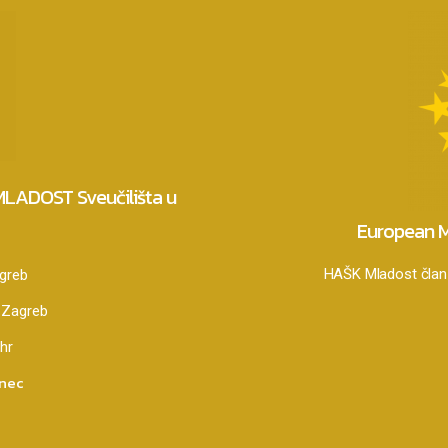
 MLADOST Sveučilišta u
European M
HAŠK Mladost član 
agreb
 Zagreb
hr
anec