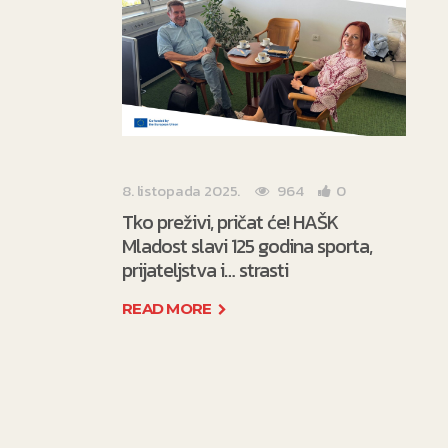
8. listopada 2025.
964
0
Tko preživi, pričat će! HAŠK
Mladost slavi 125 godina sporta,
prijateljstva i… strasti
READ MORE