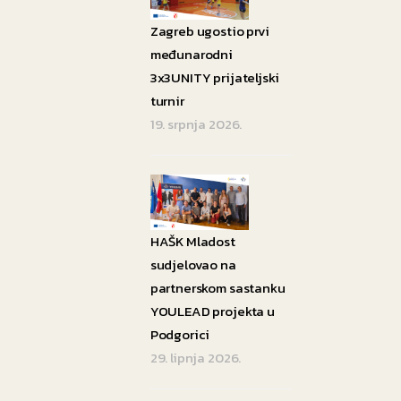
Zagreb ugostio prvi
međunarodni
3x3UNITY prijateljski
turnir
19. srpnja 2026.
HAŠK Mladost
sudjelovao na
partnerskom sastanku
YOULEAD projekta u
Podgorici
29. lipnja 2026.