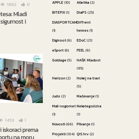
APPLE
(10)
Atletika
(2)
1662
0
etesa: Mladi
BITEFIX
(1)
DiaPS
(25)
sigurnost i
DIASPORTCAMP
Diffrent
(1)
heroes
(1)
Digiroot
(6)
EDoC
(21)
eSport
(6)
FEEL
(6)
Goldage
(5)
HAŠK Mladost
(95)
Herizon
(2)
Hokej na travi
(5)
Judo
(2)
Mačevanje
(1)
Mali nogomet
Nekategorizirano
(1)
(1)
1453
1
Novosti
(66)
Plivanje
(1)
i iskoraci prema
Projekti
(104)
QIS hrv
(2)
portu na moru