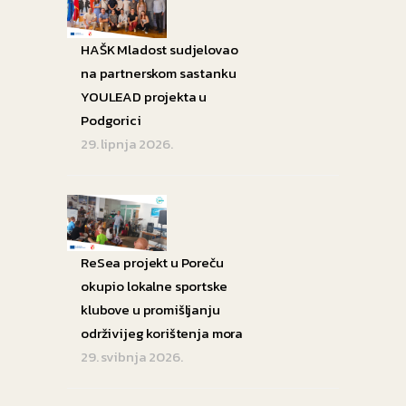
HAŠK Mladost sudjelovao
na partnerskom sastanku
YOULEAD projekta u
Podgorici
29. lipnja 2026.
ReSea projekt u Poreču
okupio lokalne sportske
klubove u promišljanju
održivijeg korištenja mora
29. svibnja 2026.