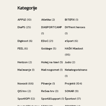
Kategorije
APPLE
(10)
Atletika
(2)
BITEFIX
(1)
DiaPS
(25)
DIASPORTCAMP
Diffrent heroes
(1)
(1)
Digiroot
(6)
EDoC
(21)
eSport
(6)
FEEL
(6)
Goldage
(5)
HAŠK Mladost
(95)
Herizon
(2)
Hokej na travi
(5)
Judo
(2)
Mačevanje
(1)
Mali nogomet
(1)
Nekategorizirano
(1)
Novosti
(66)
Plivanje
(1)
Projekti
(104)
QIS hrv
(2)
ReSea hrv
(3)
SONAR
(9)
Sport!OP!
(12)
Sport&Support
(1)
Športovi
(17)