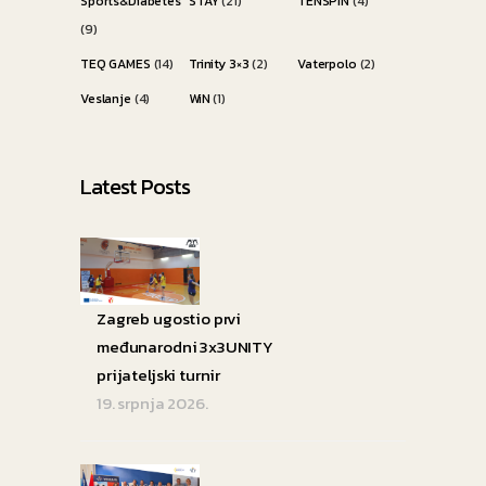
Sports&Diabetes
STAY
(21)
TENSPIN
(4)
(9)
TEQ GAMES
(14)
Trinity 3×3
(2)
Vaterpolo
(2)
Veslanje
(4)
WiN
(1)
Latest Posts
Zagreb ugostio prvi
međunarodni 3x3UNITY
prijateljski turnir
19. srpnja 2026.