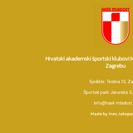
Hrvatski akademski športski klubovi
Zagrebu
Sjedište:
Teslina 10, Z
Športski park:
Jarunska 5,
info@hask-mladost.
Made by Ines Jakop