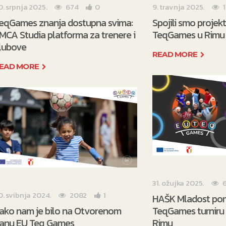
0. srpnja 2025.
674
0
9. travnja 2025.
1
eqGames znanja dostupna svima:
Spojili smo projek
MCA Studia platforma za trenere i
TeqGames u Rimu
lubove
READ MORE
EAD MORE
31. ožujka 2025.
0. svibnja 2024.
2082
1
HAŠK Mladost po
ako nam je bilo na Otvorenom
TeqGames turniru 
anu EU Teq Games
Rimu