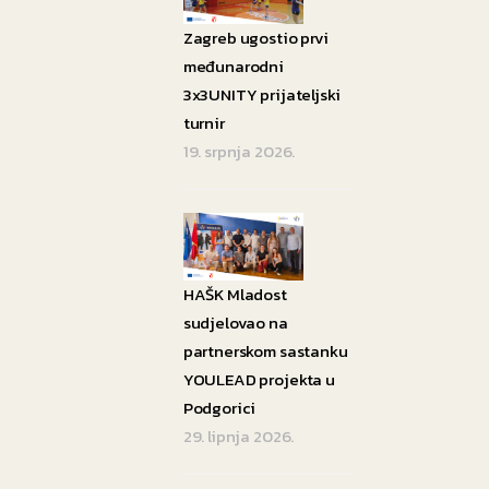
Zagreb ugostio prvi
međunarodni
3x3UNITY prijateljski
turnir
19. srpnja 2026.
HAŠK Mladost
sudjelovao na
partnerskom sastanku
YOULEAD projekta u
Podgorici
29. lipnja 2026.