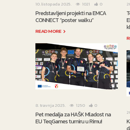
10. listopada 2025.
1021
0
2
Predstavljeni projekti na EMCA
T
CONNECT “poster walku”
E
k
READ MORE
R
8. travnja 2025.
1250
0
2
Pet medalja za HAŠK Mladost na
EU TeqGames turniru u Rimu!
K
d