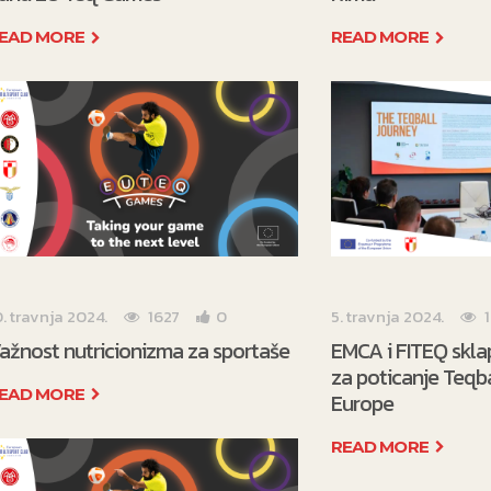
EAD MORE
READ MORE
0. travnja 2024.
1627
0
5. travnja 2024.
ažnost nutricionizma za sportaše
EMCA i FITEQ skla
za poticanje Teqba
EAD MORE
Europe
READ MORE