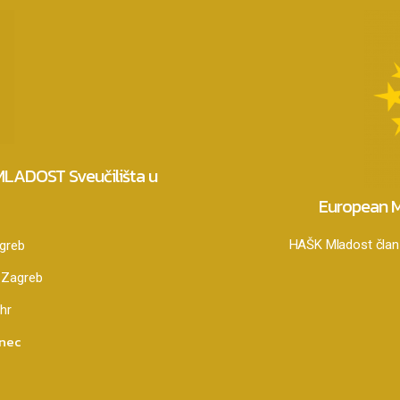
 MLADOST Sveučilišta u
European M
HAŠK Mladost član 
agreb
 Zagreb
hr
anec