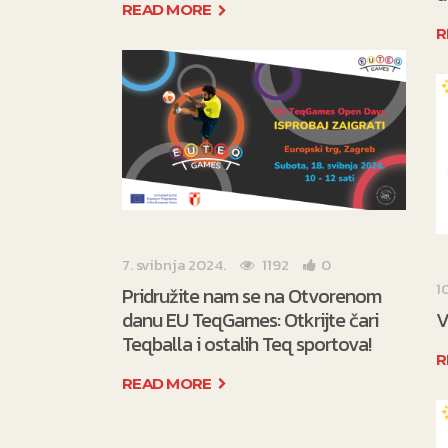
READ MORE
R
7. svibnja 2024.
1192
0
1
Pridružite nam se na Otvorenom
danu EU TeqGames: Otkrijte čari
V
Teqballa i ostalih Teq sportova!
R
READ MORE