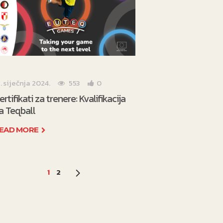
1. siječnja 2024.
553
0
ertifikati za trenere: Kvalifikacija
a Teqball
EAD MORE
1
2