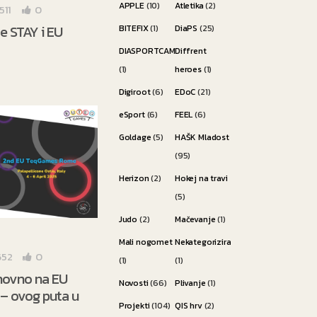
APPLE
(10)
Atletika
(2)
511
0
te STAY i EU
BITEFIX
(1)
DiaPS
(25)
DIASPORTCAMP
Diffrent
(1)
heroes
(1)
Digiroot
(6)
EDoC
(21)
eSport
(6)
FEEL
(6)
Goldage
(5)
HAŠK Mladost
(95)
Herizon
(2)
Hokej na travi
(5)
Judo
(2)
Mačevanje
(1)
Mali nogomet
Nekategorizirano
652
0
(1)
(1)
novno na EU
Novosti
(66)
Plivanje
(1)
– ovog puta u
Projekti
(104)
QIS hrv
(2)