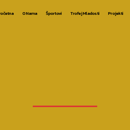
očetna
O Nama
Športovi
Trofej Mladosti
Projekti
TEQ GAMES