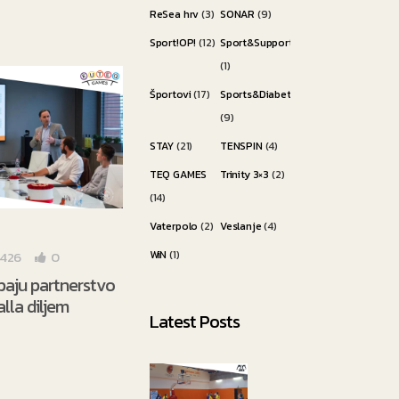
ReSea hrv
(3)
SONAR
(9)
Sport!OP!
(12)
Sport&Support
(1)
Športovi
(17)
Sports&Diabetes
(9)
STAY
(21)
TENSPIN
(4)
TEQ GAMES
Trinity 3×3
(2)
(14)
Vaterpolo
(2)
Veslanje
(4)
WiN
(1)
1426
0
paju partnerstvo
lla diljem
Latest Posts