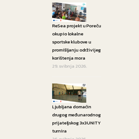
ReSea projekt u Poreču
okupio lokalne
sportske klubove u
promišljanju održivijeg
korištenja mora
29. svibnja 2026.
Ljubljana domaćin
drugog međunarodnog
prijateljskog 3x3UNITY
turnira
26. svibnja 2026.