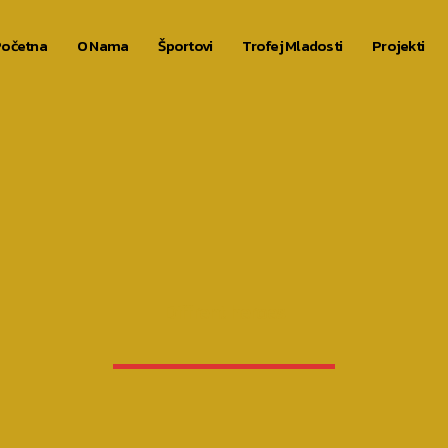
očetna
O Nama
Športovi
Trofej Mladosti
Projekti
Diffrent heroes