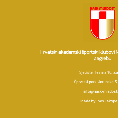
Hrvatski akademski športski klubovi
Zagrebu
Sjedište:
Teslina 10, Z
Športski park:
Jarunska 5,
info@hask-mladost.
Made by Ines Jakop