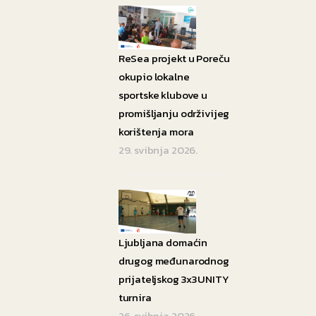
ReSea projekt u Poreču
okupio lokalne
sportske klubove u
promišljanju održivijeg
korištenja mora
29. svibnja 2026.
Ljubljana domaćin
drugog međunarodnog
prijateljskog 3x3UNITY
turnira
26. svibnja 2026.