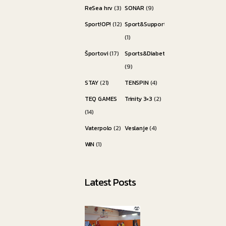
ReSea hrv
(3)
SONAR
(9)
Sport!OP!
(12)
Sport&Support
(1)
Športovi
(17)
Sports&Diabetes
(9)
STAY
(21)
TENSPIN
(4)
TEQ GAMES
Trinity 3×3
(2)
(14)
Vaterpolo
(2)
Veslanje
(4)
WiN
(1)
Latest Posts