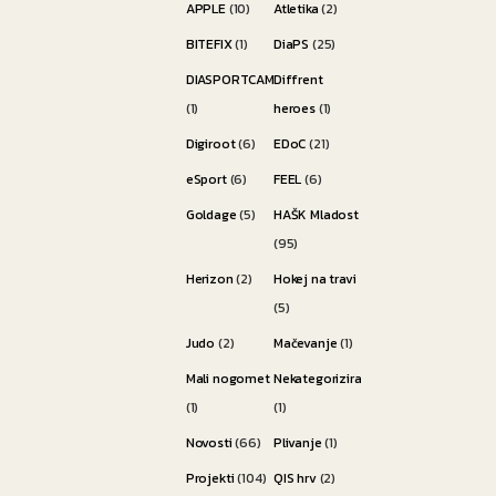
APPLE
(10)
Atletika
(2)
BITEFIX
(1)
DiaPS
(25)
DIASPORTCAMP
Diffrent
(1)
heroes
(1)
Digiroot
(6)
EDoC
(21)
eSport
(6)
FEEL
(6)
Goldage
(5)
HAŠK Mladost
(95)
Herizon
(2)
Hokej na travi
(5)
Judo
(2)
Mačevanje
(1)
Mali nogomet
Nekategorizirano
(1)
(1)
Novosti
(66)
Plivanje
(1)
Projekti
(104)
QIS hrv
(2)