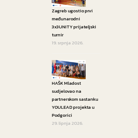
Zagreb ugostio prvi
međunarodni
3x3UNITY prijateljski
turnir
19. srpnja 2026.
HAŠK Mladost
sudjelovao na
partnerskom sastanku
YOULEAD projekta u
Podgorici
29. lipnja 2026.