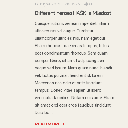
17. rujna 2019.
1925
0
Different heroes HAŠK-a Mladost
Quisque rutrum, aenean imperdiet. Etiam
ultricies nisi vel augue. Curabitur
ullamcorper ultricies nisi, nam eget dui.
Etiam rhoncus maecenas tempus, tellus
eget condimentum rhoncus. Sem quam
semper libero, sit amet adipiscing sem
neque sed ipsum. Nam quam nunc, blandit
vel, luctus pulvinar, hendrerit id, lorem.
Maecenas nec odio et ante tincidunt
tempus. Donec vitae sapien ut libero
venenatis faucibus. Nullam quis ante. Etiam
sit amet orci eget eros faucibus tincidunt.
Duis leo.
READ MORE