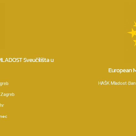
 MLADOST Sveučilišta u
European M
HAŠK Mladost član 
agreb
 Zagreb
hr
anec