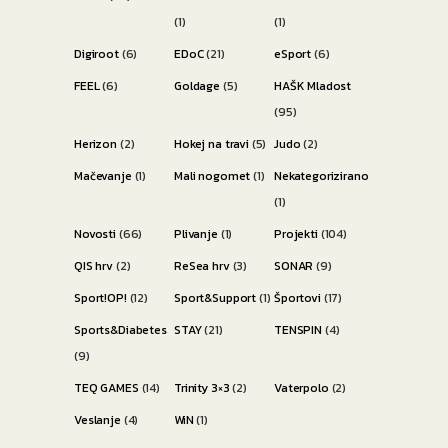
(1)
(1)
Digiroot
(6)
EDoC
(21)
eSport
(6)
FEEL
(6)
Goldage
(5)
HAŠK Mladost
(95)
Herizon
(2)
Hokej na travi
(5)
Judo
(2)
Mačevanje
(1)
Mali nogomet
(1)
Nekategorizirano
(1)
Novosti
(66)
Plivanje
(1)
Projekti
(104)
QIS hrv
(2)
ReSea hrv
(3)
SONAR
(9)
Sport!OP!
(12)
Sport&Support
(1)
Športovi
(17)
Sports&Diabetes
STAY
(21)
TENSPIN
(4)
(9)
TEQ GAMES
(14)
Trinity 3×3
(2)
Vaterpolo
(2)
Veslanje
(4)
WiN
(1)