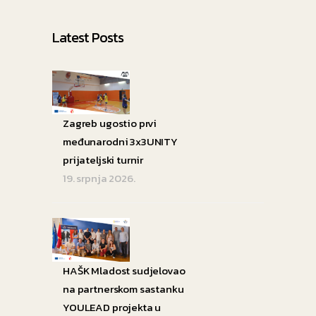
Latest Posts
Zagreb ugostio prvi
međunarodni 3x3UNITY
prijateljski turnir
19. srpnja 2026.
HAŠK Mladost sudjelovao
na partnerskom sastanku
YOULEAD projekta u