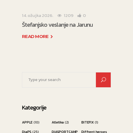
14. ožujka 2026.
1209
0
Štefanjsko veslanje na Jarunu
READ MORE
Search
for:
Kategorije
APPLE
(10)
Atletika
(2)
BITEFIX
(1)
DiaPS
(25)
DIASPORTCAMP
Diffrent heroes