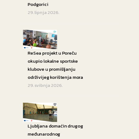
Podgorici
29. lipnja 2026.
ReSea projekt u Poreču
okupio lokalne sportske
klubove u promišljanju
održivijeg korištenja mora
29. svibnja 2026.
Ljubljana domaćin drugog
međunarodnog