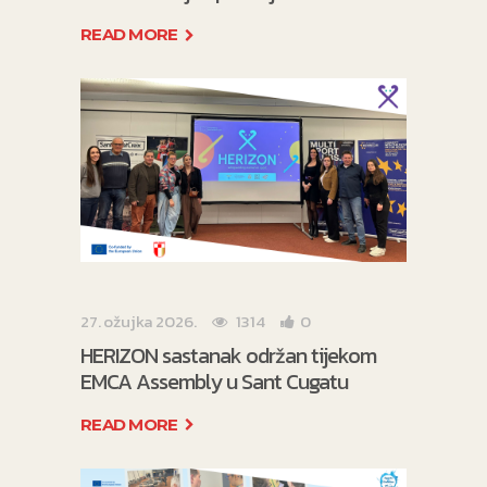
READ MORE
27. ožujka 2026.
1314
0
HERIZON sastanak održan tijekom
EMCA Assembly u Sant Cugatu
READ MORE