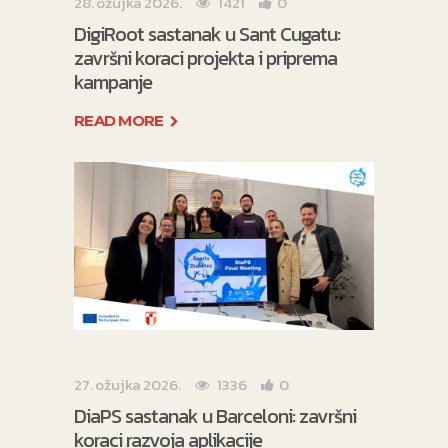
28. ožujka 2026.
1421
0
DigiRoot sastanak u Sant Cugatu:
završni koraci projekta i priprema
kampanje
READ MORE
27. ožujka 2026.
1336
0
DiaPS sastanak u Barceloni: završni
koraci razvoja aplikacije