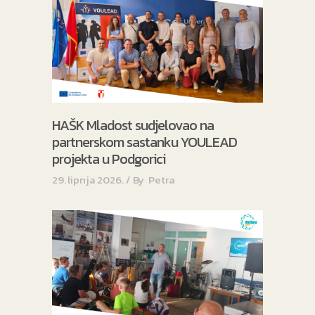
HAŠK Mladost sudjelovao na
partnerskom sastanku YOULEAD
projekta u Podgorici
29. lipnja 2026.
By
Petra