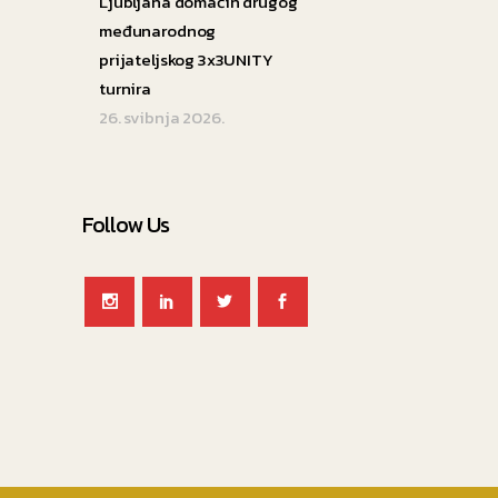
Ljubljana domaćin drugog
međunarodnog
prijateljskog 3x3UNITY
turnira
26. svibnja 2026.
Follow Us