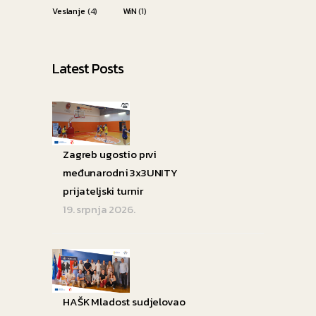
Veslanje
(4)
WiN
(1)
Latest Posts
Zagreb ugostio prvi
međunarodni 3x3UNITY
prijateljski turnir
19. srpnja 2026.
HAŠK Mladost sudjelovao