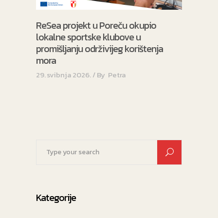
ReSea projekt u Poreču okupio
lokalne sportske klubove u
promišljanju održivijeg korištenja
mora
29. svibnja 2026.
By
Petra
Search
for:
Kategorije