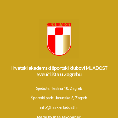
Hrvatski akademski športski klubovi MLADOST
Sveučilišta u Zagrebu
Sjedište:
Teslina 10, Zagreb
Športski park:
Jarunska 5, Zagreb
info@hask-mladost.hr
Made by Ines Jakopanec