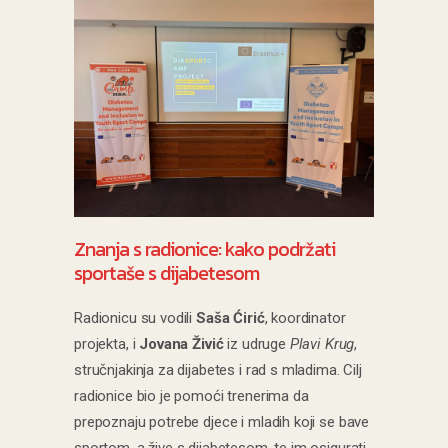
Znanja s radionice: kako podržati
sportaše s dijabetesom
Radionicu su vodili
Saša Ćirić
, koordinator
projekta, i
Jovana Živić
iz udruge
Plavi Krug
,
stručnjakinja za dijabetes i rad s mladima. Cilj
radionice bio je pomoći trenerima da
prepoznaju potrebe djece i mladih koji se bave
sportom, a žive s dijabetesom, te im osigurati