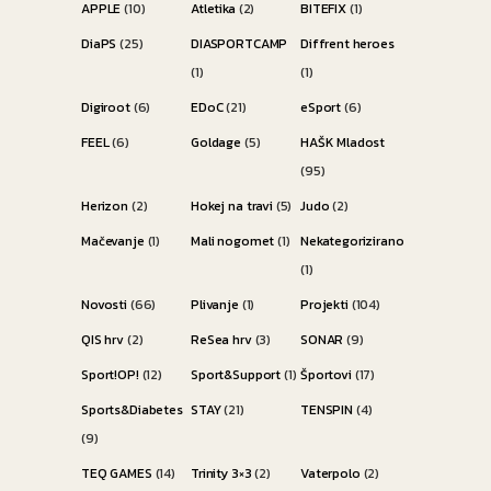
APPLE
(10)
Atletika
(2)
BITEFIX
(1)
DiaPS
(25)
DIASPORTCAMP
Diffrent heroes
(1)
(1)
Digiroot
(6)
EDoC
(21)
eSport
(6)
FEEL
(6)
Goldage
(5)
HAŠK Mladost
(95)
Herizon
(2)
Hokej na travi
(5)
Judo
(2)
Mačevanje
(1)
Mali nogomet
(1)
Nekategorizirano
(1)
Novosti
(66)
Plivanje
(1)
Projekti
(104)
QIS hrv
(2)
ReSea hrv
(3)
SONAR
(9)
Sport!OP!
(12)
Sport&Support
(1)
Športovi
(17)
Sports&Diabetes
STAY
(21)
TENSPIN
(4)
(9)
TEQ GAMES
(14)
Trinity 3×3
(2)
Vaterpolo
(2)