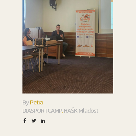
By
Petra
DIASPORTCAMP
,
HAŠK Mladost