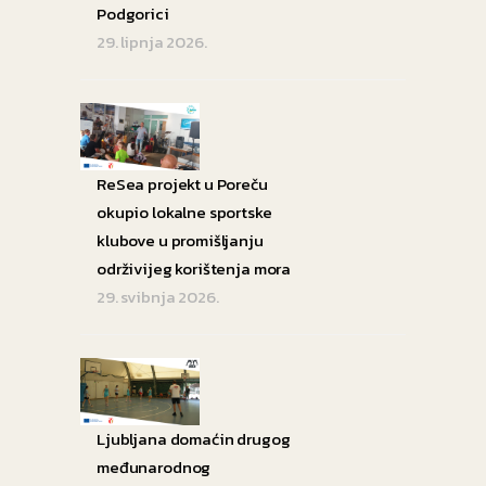
Podgorici
29. lipnja 2026.
ReSea projekt u Poreču
okupio lokalne sportske
klubove u promišljanju
održivijeg korištenja mora
29. svibnja 2026.
Ljubljana domaćin drugog
međunarodnog