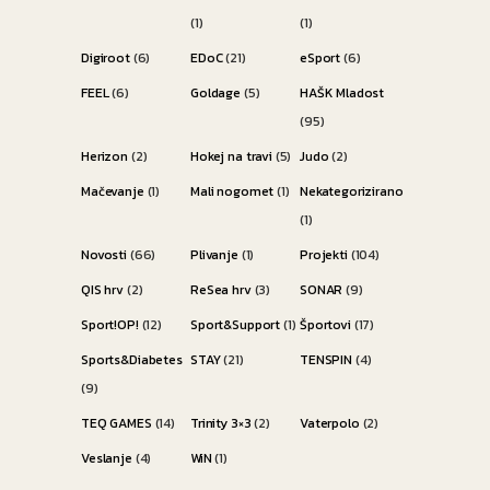
(1)
(1)
Digiroot
(6)
EDoC
(21)
eSport
(6)
FEEL
(6)
Goldage
(5)
HAŠK Mladost
(95)
Herizon
(2)
Hokej na travi
(5)
Judo
(2)
Mačevanje
(1)
Mali nogomet
(1)
Nekategorizirano
(1)
Novosti
(66)
Plivanje
(1)
Projekti
(104)
QIS hrv
(2)
ReSea hrv
(3)
SONAR
(9)
Sport!OP!
(12)
Sport&Support
(1)
Športovi
(17)
Sports&Diabetes
STAY
(21)
TENSPIN
(4)
(9)
TEQ GAMES
(14)
Trinity 3×3
(2)
Vaterpolo
(2)
Veslanje
(4)
WiN
(1)