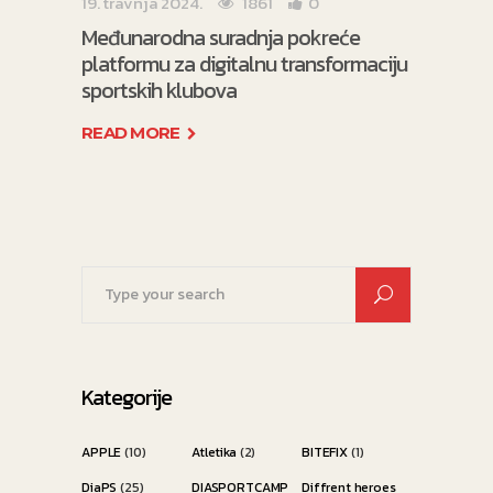
19. travnja 2024.
1861
0
Međunarodna suradnja pokreće
platformu za digitalnu transformaciju
sportskih klubova
READ MORE
Search
for:
Kategorije
APPLE
(10)
Atletika
(2)
BITEFIX
(1)
DiaPS
(25)
DIASPORTCAMP
Diffrent heroes