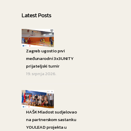
Latest Posts
Zagreb ugostio prvi
međunarodni 3x3UNITY
prijateljski turnir
19. srpnja 2026.
HAŠK Mladost sudjelovao
na partnerskom sastanku
YOULEAD projekta u