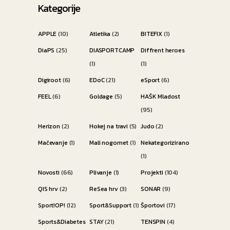
Kategorije
APPLE
(10)
Atletika
(2)
BITEFIX
(1)
DiaPS
(25)
DIASPORTCAMP
Diffrent heroes
(1)
(1)
Digiroot
(6)
EDoC
(21)
eSport
(6)
FEEL
(6)
Goldage
(5)
HAŠK Mladost
(95)
Herizon
(2)
Hokej na travi
(5)
Judo
(2)
Mačevanje
(1)
Mali nogomet
(1)
Nekategorizirano
(1)
Novosti
(66)
Plivanje
(1)
Projekti
(104)
QIS hrv
(2)
ReSea hrv
(3)
SONAR
(9)
Sport!OP!
(12)
Sport&Support
(1)
Športovi
(17)
Sports&Diabetes
STAY
(21)
TENSPIN
(4)