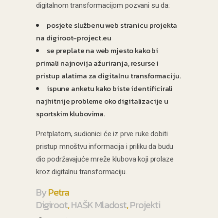
digitalnom transformacijom pozvani su da:
posjete službenu web stranicu projekta
na digiroot-project.eu
se preplate na web mjesto kako bi
primali najnovija ažuriranja, resurse i
pristup alatima za digitalnu transformaciju.
ispune anketu kako biste identificirali
najhitnije probleme oko digitalizacije u
sportskim klubovima.
Pretplatom, sudionici će iz prve ruke dobiti
pristup mnoštvu informacija i priliku da budu
dio podržavajuće mreže klubova koji prolaze
kroz digitalnu transformaciju.
By
Petra
Digiroot
,
HAŠK Mladost
,
Projekti