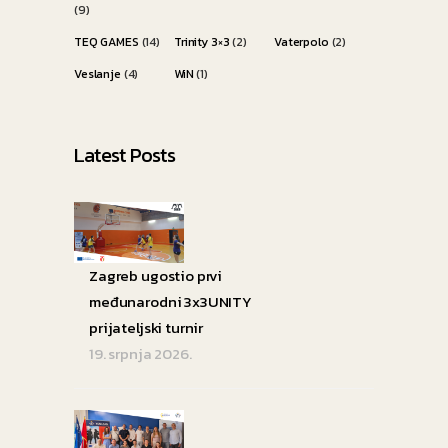
(9)
TEQ GAMES
(14)
Trinity 3×3
(2)
Vaterpolo
(2)
Veslanje
(4)
WiN
(1)
Latest Posts
Zagreb ugostio prvi
međunarodni 3x3UNITY
prijateljski turnir
19. srpnja 2026.