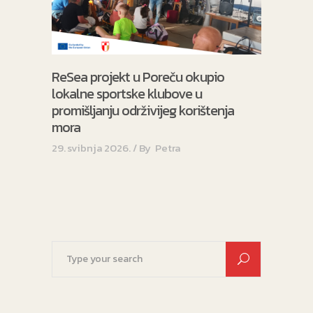
ReSea projekt u Poreču okupio
lokalne sportske klubove u
promišljanju održivijeg korištenja
mora
29. svibnja 2026.
By
Petra
Search
for: