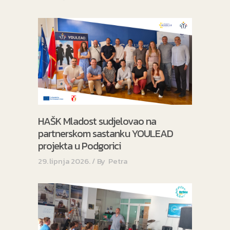
HAŠK Mladost sudjelovao na
partnerskom sastanku YOULEAD
projekta u Podgorici
29. lipnja 2026.
By
Petra