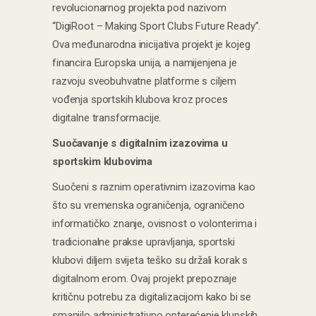
revolucionarnog projekta pod nazivom
“DigiRoot – Making Sport Clubs Future Ready”.
Ova međunarodna inicijativa projekt je kojeg
financira Europska unija, a namijenjena je
razvoju sveobuhvatne platforme s ciljem
vođenja sportskih klubova kroz proces
digitalne transformacije.
Suočavanje s digitalnim izazovima u
sportskim klubovima
Suočeni s raznim operativnim izazovima kao
što su vremenska ograničenja, ograničeno
informatičko znanje, ovisnost o volonterima i
tradicionalne prakse upravljanja, sportski
klubovi diljem svijeta teško su držali korak s
digitalnom erom. Ovaj projekt prepoznaje
kritičnu potrebu za digitalizacijom kako bi se
smanjilo administrativno opterećenje klupskih