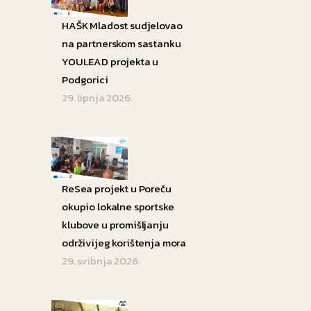
HAŠK Mladost sudjelovao
na partnerskom sastanku
YOULEAD projekta u
Podgorici
29. lipnja 2026.
ReSea projekt u Poreču
okupio lokalne sportske
klubove u promišljanju
održivijeg korištenja mora
29. svibnja 2026.