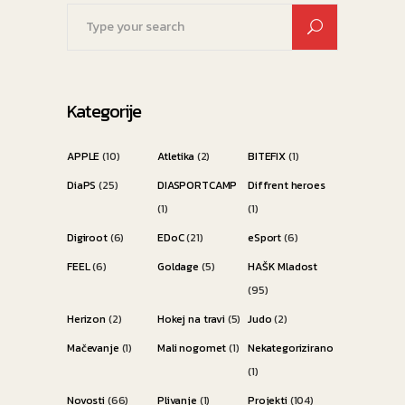
Search
for:
Kategorije
APPLE
(10)
Atletika
(2)
BITEFIX
(1)
DiaPS
(25)
DIASPORTCAMP
Diffrent heroes
(1)
(1)
Digiroot
(6)
EDoC
(21)
eSport
(6)
FEEL
(6)
Goldage
(5)
HAŠK Mladost
(95)
Herizon
(2)
Hokej na travi
(5)
Judo
(2)
Mačevanje
(1)
Mali nogomet
(1)
Nekategorizirano
(1)
Novosti
(66)
Plivanje
(1)
Projekti
(104)