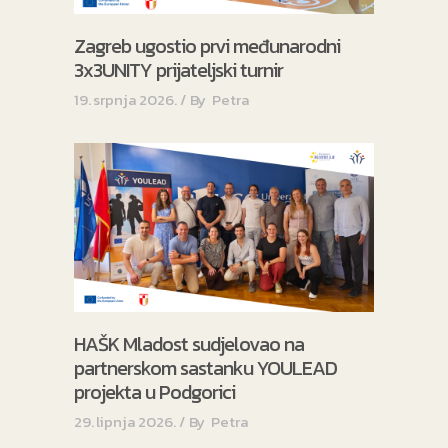
Zagreb ugostio prvi međunarodni
3x3UNITY prijateljski turnir
19. srpnja 2026.
By
Petra
HAŠK Mladost sudjelovao na
partnerskom sastanku YOULEAD
projekta u Podgorici
29. lipnja 2026.
By
Petra