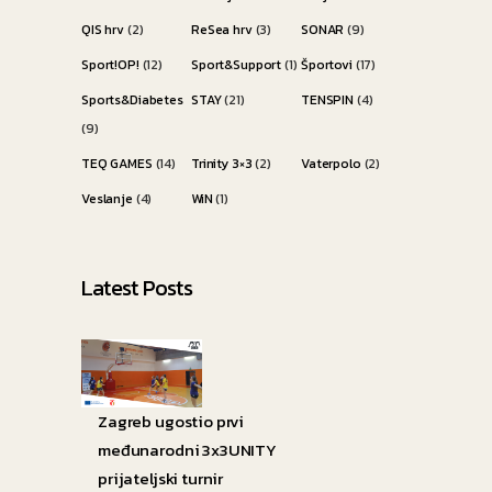
QIS hrv
(2)
ReSea hrv
(3)
SONAR
(9)
Sport!OP!
(12)
Sport&Support
(1)
Športovi
(17)
Sports&Diabetes
STAY
(21)
TENSPIN
(4)
(9)
TEQ GAMES
(14)
Trinity 3×3
(2)
Vaterpolo
(2)
Veslanje
(4)
WiN
(1)
Latest Posts
Zagreb ugostio prvi
međunarodni 3x3UNITY
prijateljski turnir