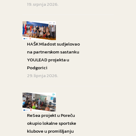
19. srpnja 2026.
HAŠK Mladost sudjelovao
na partnerskom sastanku
YOULEAD projekta u
Podgorici
29. lipnja 2026.
ReSea projekt u Poreču
okupio lokalne sportske
klubove u promišljanju