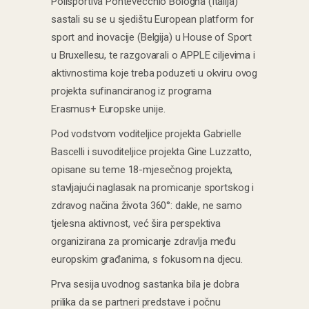
Polisportiva Pontevecchio Bologna (Italija)
sastali su se u sjedištu European platform for
sport and inovacije (Belgija) u House of Sport
u Bruxellesu, te razgovarali o APPLE ciljevima i
aktivnostima koje treba poduzeti u okviru ovog
projekta sufinanciranog iz programa
Erasmus+ Europske unije.
Pod vodstvom voditeljice projekta Gabrielle
Bascelli i suvoditeljice projekta Gine Luzzatto,
opisane su teme 18-mjesečnog projekta,
stavljajući naglasak na promicanje sportskog i
zdravog načina života 360°: dakle, ne samo
tjelesna aktivnost, već šira perspektiva
organizirana za promicanje zdravlja među
europskim građanima, s fokusom na djecu.
Prva sesija uvodnog sastanka bila je dobra
prilika da se partneri predstave i počnu