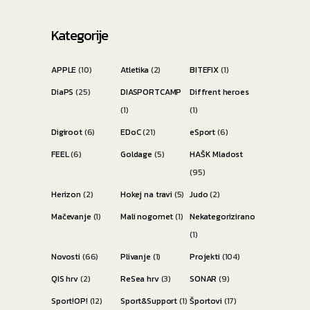
Kategorije
APPLE
(10)
Atletika
(2)
BITEFIX
(1)
DiaPS
(25)
DIASPORTCAMP
Diffrent heroes
(1)
(1)
Digiroot
(6)
EDoC
(21)
eSport
(6)
FEEL
(6)
Goldage
(5)
HAŠK Mladost
(95)
Herizon
(2)
Hokej na travi
(5)
Judo
(2)
Mačevanje
(1)
Mali nogomet
(1)
Nekategorizirano
(1)
Novosti
(66)
Plivanje
(1)
Projekti
(104)
QIS hrv
(2)
ReSea hrv
(3)
SONAR
(9)
Sport!OP!
(12)
Sport&Support
(1)
Športovi
(17)