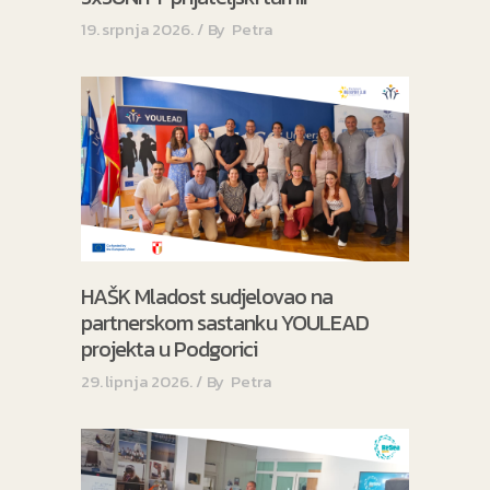
19. srpnja 2026.
By
Petra
HAŠK Mladost sudjelovao na
partnerskom sastanku YOULEAD
projekta u Podgorici
29. lipnja 2026.
By
Petra