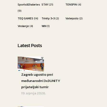
Sports&Diabetes
STAY
(21)
TENSPIN
(4)
(9)
TEQ GAMES
(14)
Trinity 3×3
(2)
Vaterpolo
(2)
Veslanje
(4)
WiN
(1)
Latest Posts
Zagreb ugostio prvi
međunarodni 3x3UNITY
prijateljski turnir
19. srpnja 2026.