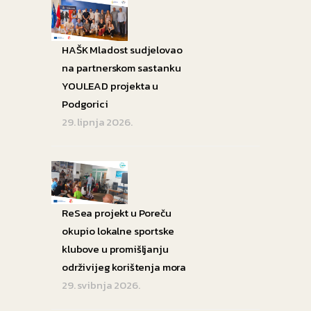
HAŠK Mladost sudjelovao
na partnerskom sastanku
YOULEAD projekta u
Podgorici
29. lipnja 2026.
ReSea projekt u Poreču
okupio lokalne sportske
klubove u promišljanju
održivijeg korištenja mora
29. svibnja 2026.