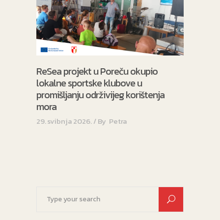
ReSea projekt u Poreču okupio
lokalne sportske klubove u
promišljanju održivijeg korištenja
mora
29. svibnja 2026.
By
Petra
Search
for: