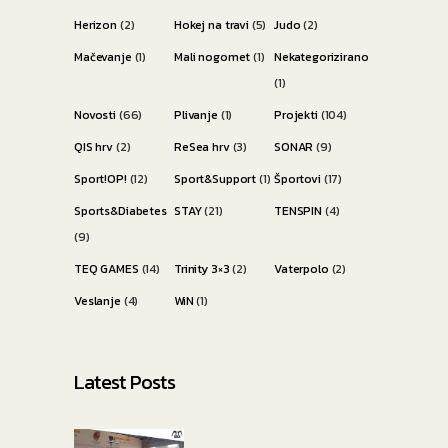
Herizon
(2)
Hokej na travi
(5)
Judo
(2)
Mačevanje
(1)
Mali nogomet
(1)
Nekategorizirano
(1)
Novosti
(66)
Plivanje
(1)
Projekti
(104)
QIS hrv
(2)
ReSea hrv
(3)
SONAR
(9)
Sport!OP!
(12)
Sport&Support
(1)
Športovi
(17)
Sports&Diabetes
STAY
(21)
TENSPIN
(4)
(9)
TEQ GAMES
(14)
Trinity 3×3
(2)
Vaterpolo
(2)
Veslanje
(4)
WiN
(1)
Latest Posts