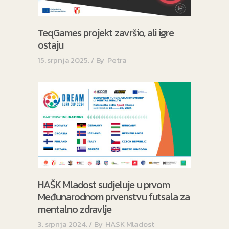
TeqGames projekt završio, ali igre
ostaju
15. srpnja 2025.
By
Petra
HAŠK Mladost sudjeluje u prvom
Međunarodnom prvenstvu futsala za
mentalno zdravlje
3. srpnja 2024.
By
HASK Mladost