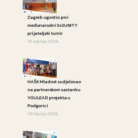
Zagreb ugostio prvi
međunarodni 3x3UNITY
prijateljski turnir
19. srpnja 2026.
HAŠK Mladost sudjelovao
na partnerskom sastanku
YOULEAD projekta u
Podgorici
29. lipnja 2026.