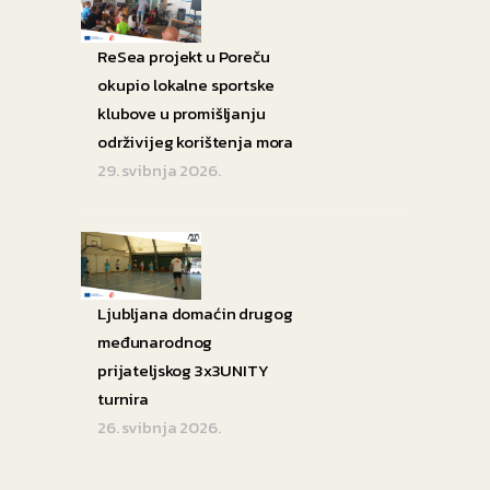
ReSea projekt u Poreču
okupio lokalne sportske
klubove u promišljanju
održivijeg korištenja mora
29. svibnja 2026.
Ljubljana domaćin drugog
međunarodnog
prijateljskog 3x3UNITY
turnira
26. svibnja 2026.