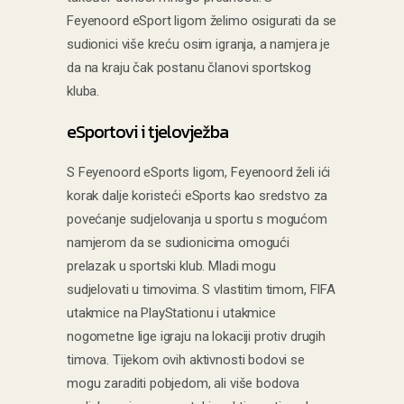
Feyenoord eSport ligom želimo osigurati da se
sudionici više kreću osim igranja, a namjera je
da na kraju čak postanu članovi sportskog
kluba.
eSportovi i tjelovježba
S Feyenoord eSports ligom, Feyenoord želi ići
korak dalje koristeći eSports kao sredstvo za
povećanje sudjelovanja u sportu s mogućom
namjerom da se sudionicima omogući
prelazak u sportski klub. Mladi mogu
sudjelovati u timovima. S vlastitim timom, FIFA
utakmice na PlayStationu i utakmice
nogometne lige igraju na lokaciji protiv drugih
timova. Tijekom ovih aktivnosti bodovi se
mogu zaraditi pobjedom, ali više bodova