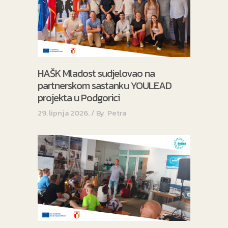
HAŠK Mladost sudjelovao na
partnerskom sastanku YOULEAD
projekta u Podgorici
29. lipnja 2026.
By
Petra