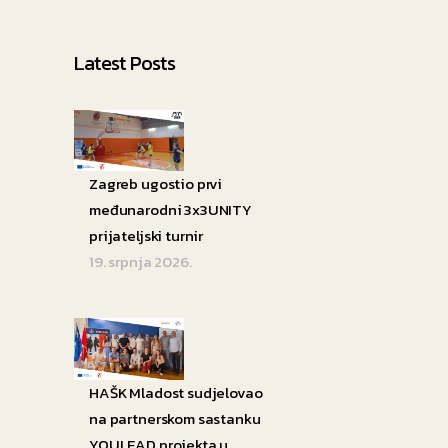
Latest Posts
Zagreb ugostio prvi
međunarodni 3x3UNITY
prijateljski turnir
19. srpnja 2026.
HAŠK Mladost sudjelovao
na partnerskom sastanku
YOULEAD projekta u