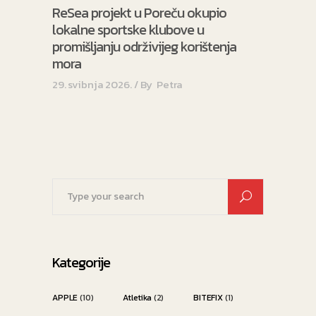
ReSea projekt u Poreču okupio
lokalne sportske klubove u
promišljanju održivijeg korištenja
mora
29. svibnja 2026.
By
Petra
Search
for:
Kategorije
APPLE
(10)
Atletika
(2)
BITEFIX
(1)