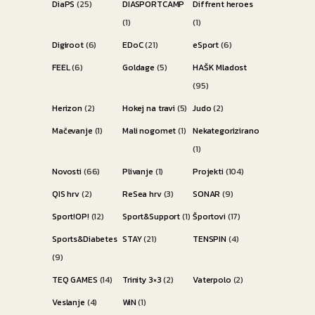
DiaPS
(25)
DIASPORTCAMP
Diffrent heroes
(1)
(1)
Digiroot
(6)
EDoC
(21)
eSport
(6)
FEEL
(6)
Goldage
(5)
HAŠK Mladost
(95)
Herizon
(2)
Hokej na travi
(5)
Judo
(2)
Mačevanje
(1)
Mali nogomet
(1)
Nekategorizirano
(1)
Novosti
(66)
Plivanje
(1)
Projekti
(104)
QIS hrv
(2)
ReSea hrv
(3)
SONAR
(9)
Sport!OP!
(12)
Sport&Support
(1)
Športovi
(17)
Sports&Diabetes
STAY
(21)
TENSPIN
(4)
(9)
TEQ GAMES
(14)
Trinity 3×3
(2)
Vaterpolo
(2)
Veslanje
(4)
WiN
(1)