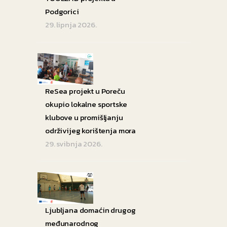
Podgorici
29. lipnja 2026.
ReSea projekt u Poreču
okupio lokalne sportske
klubove u promišljanju
održivijeg korištenja mora
29. svibnja 2026.
Ljubljana domaćin drugog
međunarodnog