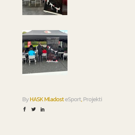
By
HASK Mladost
eSport
,
Projekti