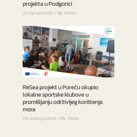
projekta u Podgorici
29. lipnja 2026.
By
Petra
ReSea projekt u Poreču okupio
lokalne sportske klubove u
promišljanju održivijeg korištenja
mora
29. svibnja 2026.
By
Petra