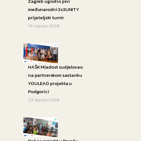
Zagreb ugostio prvi
međunarodni 3x3UNITY
prijateljski turnir
19. srpnja 2026.
HAŠK Mladost sudjelovao
na partnerskom sastanku
YOULEAD projekta u
Podgorici
29. lipnja 2026.
ReSea projekt u Poreču