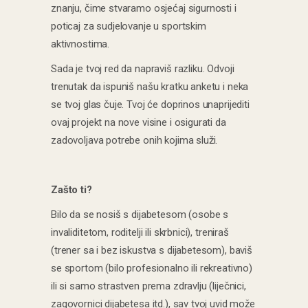
znanju, čime stvaramo osjećaj sigurnosti i
poticaj za sudjelovanje u sportskim
aktivnostima.
Sada je tvoj red da napraviš razliku. Odvoji
trenutak da ispuniš našu kratku anketu i neka
se tvoj glas čuje. Tvoj će doprinos unaprijediti
ovaj projekt na nove visine i osigurati da
zadovoljava potrebe onih kojima služi.
Zašto ti?
Bilo da se nosiš s dijabetesom (osobe s
invaliditetom, roditelji ili skrbnici), treniraš
(trener sa i bez iskustva s dijabetesom), baviš
se sportom (bilo profesionalno ili rekreativno)
ili si samo strastven prema zdravlju (liječnici,
zagovornici dijabetesa itd.), sav tvoj uvid može