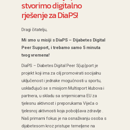
stvorimo digitalno
rješenje za DiaPS!
Dragi čitatelju,
Mi smo u misiji s DiaPS – Dijabetes Digital
Peer Support, i trebamo samo 5 minuta
tvog vremena!
DiaPS – Diabetes Digital Peer S(up)port je
projekt koji ima za cilj promovirati socijalnu
uključenost i jednake mogućnosti u sportu,
usklađujući se s misijom Multisport klubova i
partnera, u skladu sa smjernicama EU za
tjelesnu aktivnost i preporukama Vijeća o
tjelesnoj aktivnosti koja poboljšava zdravlje .
Naš primarni fokus je na osnaživanju osoba s
dijabetesom kroz pristupe temeljene na