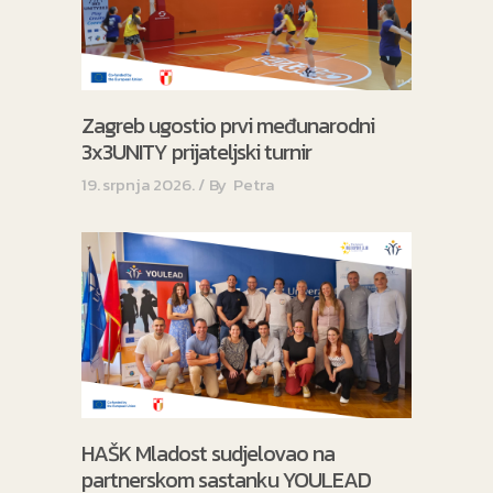
Zagreb ugostio prvi međunarodni
3x3UNITY prijateljski turnir
19. srpnja 2026.
By
Petra
HAŠK Mladost sudjelovao na
partnerskom sastanku YOULEAD