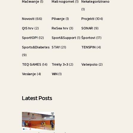
Mačevanje
(1)
Mali nogomet
(1)
Nekategorizirano
(1)
Novosti
(66)
Plivanje
(1)
Projekti
(104)
QIS hrv
(2)
ReSea hrv
(3)
SONAR
(9)
Sport!OP!
(12)
Sport&Support
(1)
Športovi
(17)
Sports&Diabetes
STAY
(21)
TENSPIN
(4)
(9)
TEQ GAMES
(14)
Trinity 3×3
(2)
Vaterpolo
(2)
Veslanje
(4)
WiN
(1)
Latest Posts