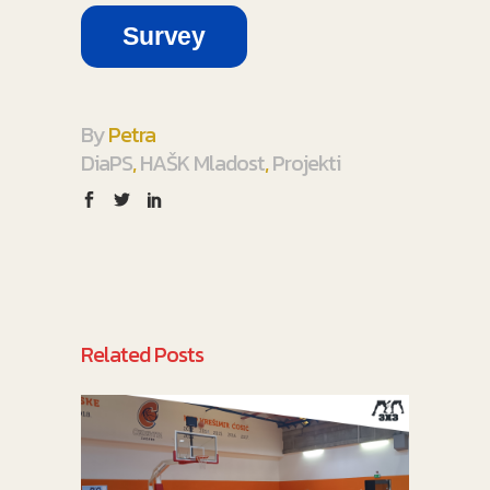
Survey
By
Petra
DiaPS
,
HAŠK Mladost
,
Projekti
Related Posts