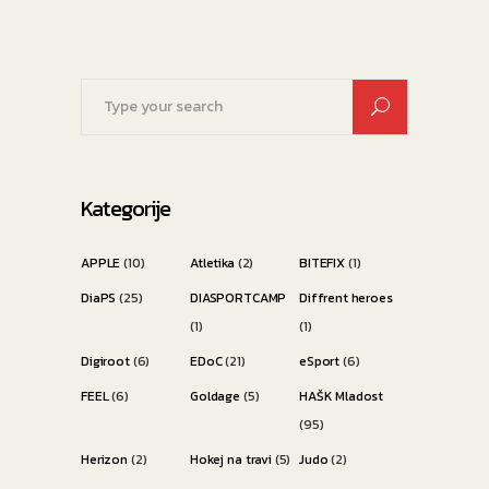
Search
for:
Kategorije
APPLE
(10)
Atletika
(2)
BITEFIX
(1)
DiaPS
(25)
DIASPORTCAMP
Diffrent heroes
(1)
(1)
Digiroot
(6)
EDoC
(21)
eSport
(6)
FEEL
(6)
Goldage
(5)
HAŠK Mladost
(95)
Herizon
(2)
Hokej na travi
(5)
Judo
(2)