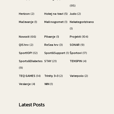
(95)
Herizon
(2)
Hokej na travi
(5)
Judo
(2)
Mačevanje
(1)
Mali nogomet
(1)
Nekategorizirano
(1)
Novosti
(66)
Plivanje
(1)
Projekti
(104)
QIS hrv
(2)
ReSea hrv
(3)
SONAR
(9)
Sport!OP!
(12)
Sport&Support
(1)
Športovi
(17)
Sports&Diabetes
STAY
(21)
TENSPIN
(4)
(9)
TEQ GAMES
(14)
Trinity 3×3
(2)
Vaterpolo
(2)
Veslanje
(4)
WiN
(1)
Latest Posts