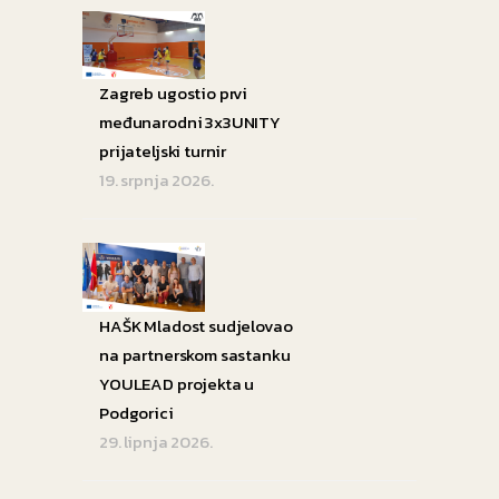
Zagreb ugostio prvi
međunarodni 3x3UNITY
prijateljski turnir
19. srpnja 2026.
HAŠK Mladost sudjelovao
na partnerskom sastanku
YOULEAD projekta u
Podgorici
29. lipnja 2026.