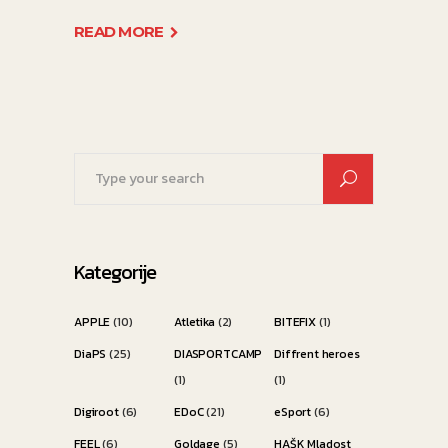
READ MORE
Search
for:
Kategorije
APPLE
(10)
Atletika
(2)
BITEFIX
(1)
DiaPS
(25)
DIASPORTCAMP
Diffrent heroes
(1)
(1)
Digiroot
(6)
EDoC
(21)
eSport
(6)
FEEL
(6)
Goldage
(5)
HAŠK Mladost