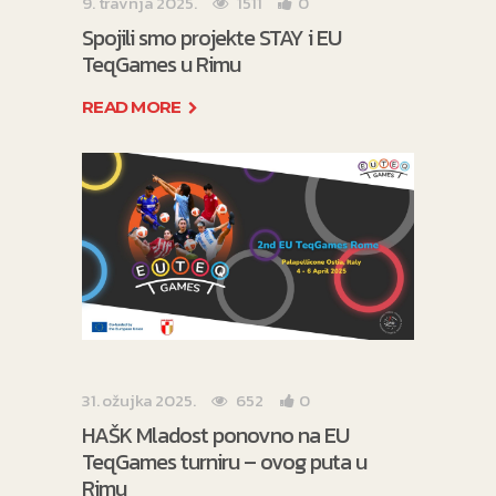
9. travnja 2025.
1511
0
Spojili smo projekte STAY i EU
TeqGames u Rimu
READ MORE
31. ožujka 2025.
652
0
HAŠK Mladost ponovno na EU
TeqGames turniru – ovog puta u
Rimu