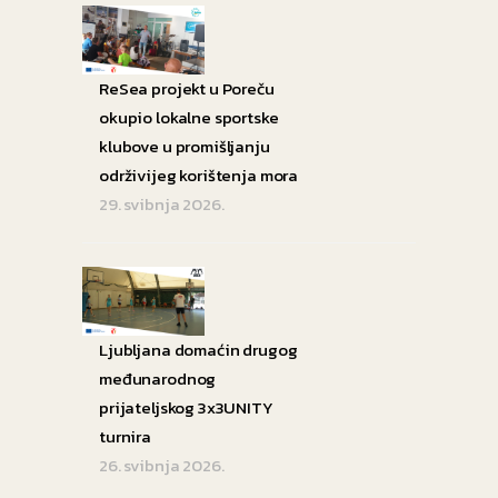
ReSea projekt u Poreču
okupio lokalne sportske
klubove u promišljanju
održivijeg korištenja mora
29. svibnja 2026.
Ljubljana domaćin drugog
međunarodnog
prijateljskog 3x3UNITY
turnira
26. svibnja 2026.