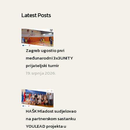
Latest Posts
Zagreb ugostio prvi
međunarodni 3x3UNITY
prijateljski turnir
19. srpnja 2026.
HAŠK Mladost sudjelovao
na partnerskom sastanku
YOULEAD projekta u