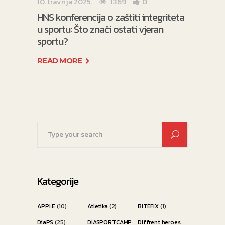
10. travnja 2025.
1369
0
HNS konferencija o zaštiti integriteta
u sportu: Što znači ostati vjeran
sportu?
READ MORE
Search
for:
Kategorije
APPLE
(10)
Atletika
(2)
BITEFIX
(1)
DiaPS
(25)
DIASPORTCAMP
Diffrent heroes