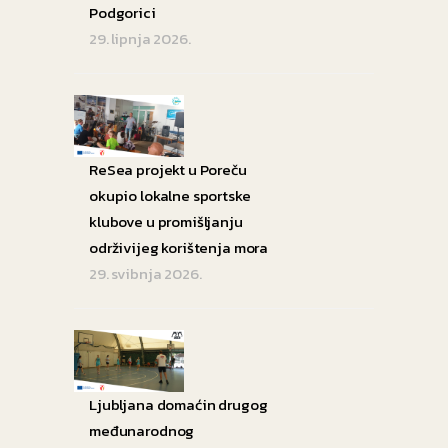
Podgorici
29. lipnja 2026.
ReSea projekt u Poreču
okupio lokalne sportske
klubove u promišljanju
održivijeg korištenja mora
29. svibnja 2026.
Ljubljana domaćin drugog
međunarodnog