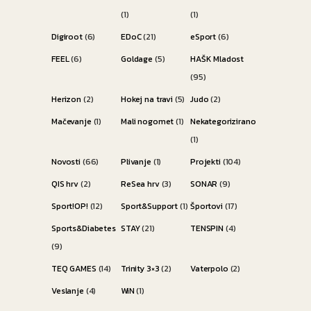
(1)
(1)
Digiroot
(6)
EDoC
(21)
eSport
(6)
FEEL
(6)
Goldage
(5)
HAŠK Mladost
(95)
Herizon
(2)
Hokej na travi
(5)
Judo
(2)
Mačevanje
(1)
Mali nogomet
(1)
Nekategorizirano
(1)
Novosti
(66)
Plivanje
(1)
Projekti
(104)
QIS hrv
(2)
ReSea hrv
(3)
SONAR
(9)
Sport!OP!
(12)
Sport&Support
(1)
Športovi
(17)
Sports&Diabetes
STAY
(21)
TENSPIN
(4)
(9)
TEQ GAMES
(14)
Trinity 3×3
(2)
Vaterpolo
(2)
Veslanje
(4)
WiN
(1)