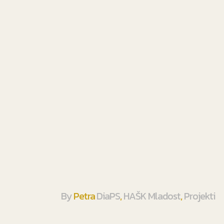
Zagreb ugostio prvi međunarodni
H
3x3UNITY prijateljski turnir
p
p
19. srpnja 2026.
By
Petra
2