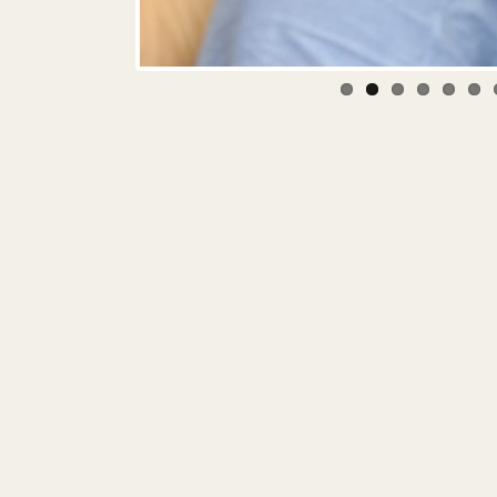
By
Petra
DiaPS
,
HAŠK Mladost
,
Projekti
Related Posts