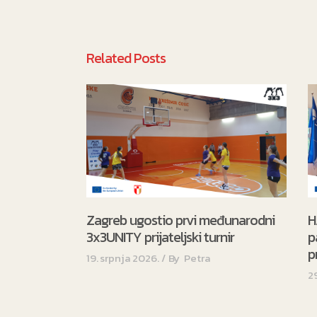
Hrvatski akademski športski klubovi
Zagrebu
Sjedište:
Teslina 10, Z
Športski park:
Jarunska 5,
info@hask-mladost.
Made by Ines Jakop