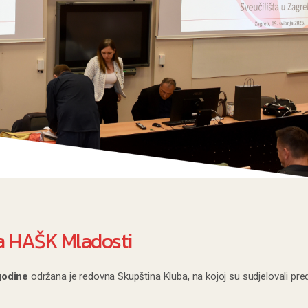
a HAŠK Mladosti
godine
održana je redovna Skupština Kluba, na kojoj su sudjelovali pre