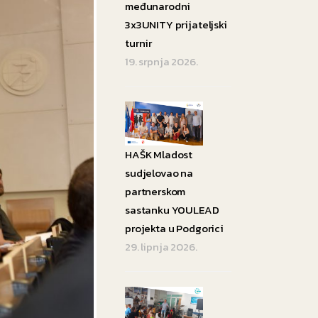
međunarodni
3x3UNITY prijateljski
turnir
19. srpnja 2026.
HAŠK Mladost
sudjelovao na
partnerskom
sastanku YOULEAD
projekta u Podgorici
29. lipnja 2026.