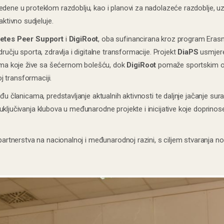
vedene u proteklom razdoblju, kao i planovi za nadolazeće razdoblje, 
tivno sudjeluje.
etes Peer Support
i
DigiRoot
, oba sufinancirana kroz program Era
ručju sporta, zdravlja i digitalne transformacije. Projekt
DiaPS
usmjere
ma koje žive sa šećernom bolešću, dok
DigiRoot
pomaže sportskim o
oj transformaciji.
eđu članicama, predstavljanje aktualnih aktivnosti te daljnje jačanje su
ključivanja klubova u međunarodne projekte i inicijative koje doprinos
partnerstva na nacionalnoj i međunarodnoj razini, s ciljem stvaranja nov