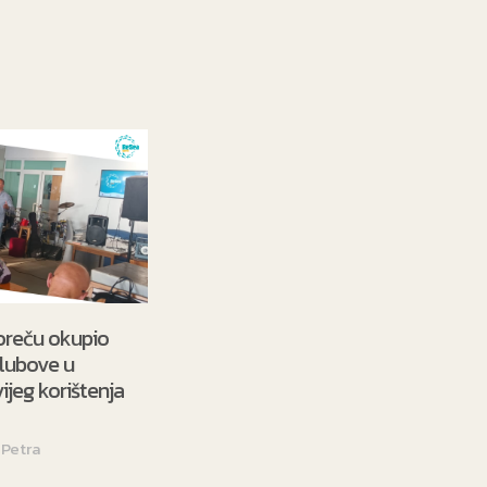
ultisport Club Association
je EMCA organizacije od 2014. godine