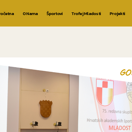
očetna
O Nama
Športovi
Trofej Mladosti
Projekti