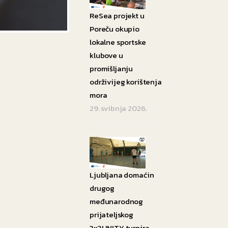
ReSea projekt u
Poreču okupio
lokalne sportske
klubove u
promišljanju
održivijeg korištenja
mora
29. svibnja 2026.
Ljubljana domaćin
drugog
međunarodnog
prijateljskog
3x3UNITY turnira