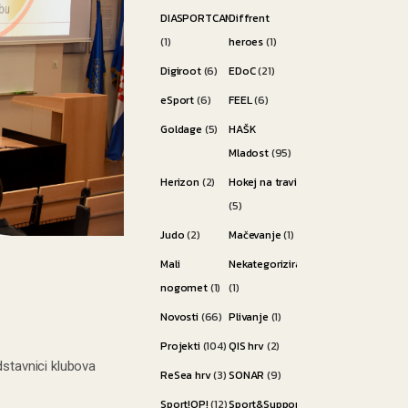
DIASPORTCAMP
Diffrent
(1)
heroes
(1)
Digiroot
(6)
EDoC
(21)
eSport
(6)
FEEL
(6)
Goldage
(5)
HAŠK
Mladost
(95)
Herizon
(2)
Hokej na travi
(5)
Judo
(2)
Mačevanje
(1)
Mali
Nekategorizirano
nogomet
(1)
(1)
Novosti
(66)
Plivanje
(1)
Projekti
(104)
QIS hrv
(2)
dstavnici klubova
ReSea hrv
(3)
SONAR
(9)
Sport!OP!
(12)
Sport&Support