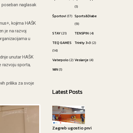
uz poseban naglasak
(1)
Športovi
(17)
Sports&Diabetes
smus+, kojima HAŠK
(9)
n je na razvoj
STAY
(21)
TENSPIN
(4)
rganizacijama u
TEQ GAMES
Trinity 3×3
(2)
(14)
radnje unutar HAŠK
Vaterpolo
(2)
Veslanje
(4)
e razvoju sporta,
WiN
(1)
ih prilika za svoje
Latest Posts
Zagreb ugostio prvi