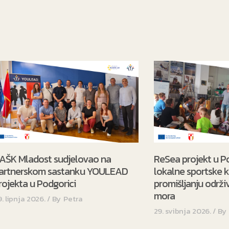
 MLADOST Sveučilišta u
European M
HAŠK Mladost član 
agreb
 Zagreb
hr
anec