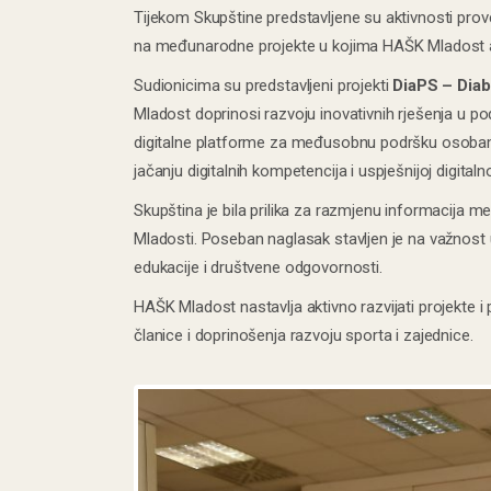
Tijekom Skupštine predstavljene su aktivnosti pro
na međunarodne projekte u kojima HAŠK Mladost ak
Sudionicima su predstavljeni projekti
DiaPS – Diab
Mladost doprinosi razvoju inovativnih rješenja u pod
digitalne platforme za međusobnu podršku osoba
jačanju digitalnih kompetencija i uspješnijoj digitaln
Skupština je bila prilika za razmjenu informacija m
Mladosti. Poseban naglasak stavljen je na važnost u
edukacije i društvene odgovornosti.
HAŠK Mladost nastavlja aktivno razvijati projekte i 
članice i doprinošenja razvoju sporta i zajednice.