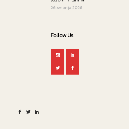
26. svibnja 2026.
oreču okupio
klubove u
ijeg korištenja
Follow Us
Petra