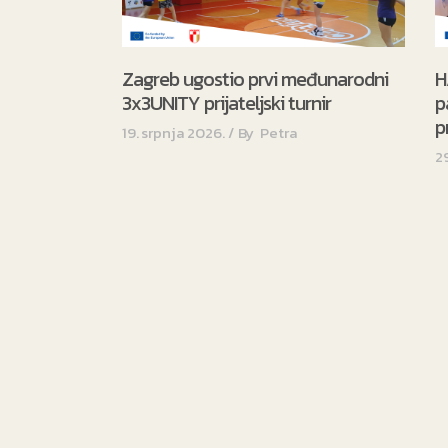
Zagreb ugostio prvi međunarodni
H
3x3UNITY prijateljski turnir
p
p
19. srpnja 2026.
By
Petra
2