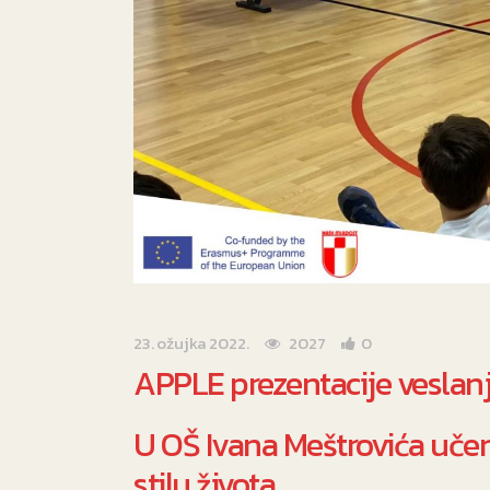
23. ožujka 2022.
2027
0
APPLE prezentacije veslan
U OŠ Ivana Meštrovića uče
stilu života.