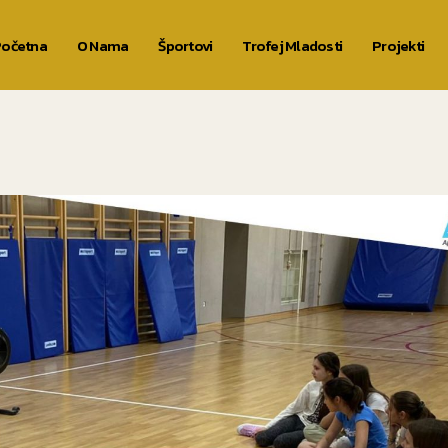
očetna
O Nama
Športovi
Trofej Mladosti
Projekti