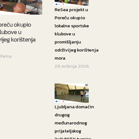
ReSea projekt u
Poreču okupio
oreču okupio
lokalne sportske
klubove u
klubove u
ijeg korištenja
promišljanju
održivijeg korištenja
Petra
mora
29. svibnja 2026.
Ljubljana domaćin
drugog
međunarodnog
prijateljskog
3x3UNITY turnira