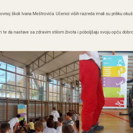
oj školi Ivana Meštrovića. Učenici viših razreda imali su priliku okuš
 njih te da nastave sa zdravim stilom života i poboljšaju svoju opću dobro