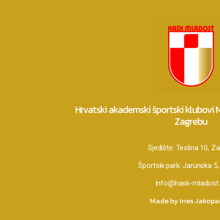
Hrvatski akademski športski klubovi
Zagrebu
Sjedište:
Teslina 10, Z
Športski park:
Jarunska 5,
info@hask-mladost.
Made by Ines Jakop