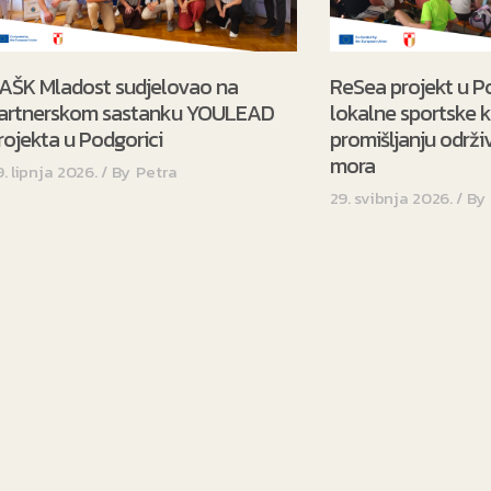
AŠK Mladost sudjelovao na
ReSea projekt u P
artnerskom sastanku YOULEAD
lokalne sportske 
rojekta u Podgorici
promišljanju održiv
mora
9. lipnja 2026.
By
Petra
29. svibnja 2026.
By