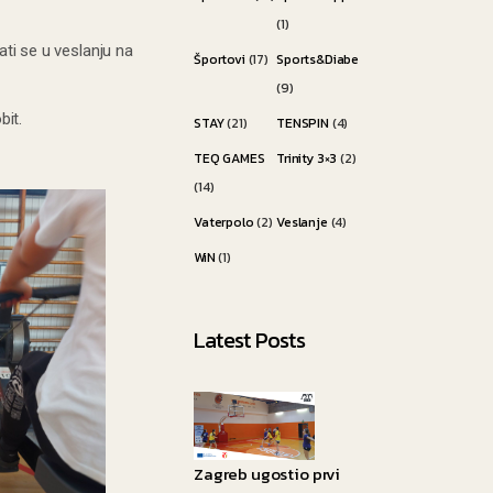
(1)
ati se u veslanju na
Športovi
(17)
Sports&Diabetes
(9)
bit.
STAY
(21)
TENSPIN
(4)
TEQ GAMES
Trinity 3×3
(2)
(14)
Vaterpolo
(2)
Veslanje
(4)
WiN
(1)
Latest Posts
Zagreb ugostio prvi