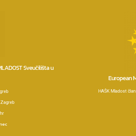
 MLADOST Sveučilišta u
European M
HAŠK Mladost član 
agreb
 Zagreb
hr
anec