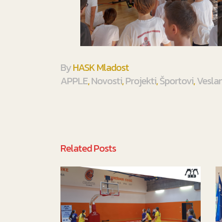
By
HASK Mladost
APPLE
,
Novosti
,
Projekti
,
Športovi
,
Veslan
Related Posts