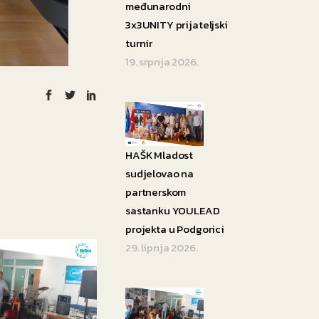
međunarodni
3x3UNITY prijateljski
turnir
19. srpnja 2026.
HAŠK Mladost
sudjelovao na
partnerskom
sastanku YOULEAD
projekta u Podgorici
29. lipnja 2026.