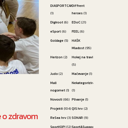
DIASPORTCAMP
Diffrent
(1)
heroes
(1)
Digiroot
(6)
EDoC
(21)
eSport
(6)
FEEL
(6)
Goldage
(5)
HAŠK
Mladost
(95)
Herizon
(2)
Hokej na travi
(5)
Judo
(2)
Mačevanje
(1)
Mali
Nekategorizirano
nogomet
(1)
(1)
Novosti
(66)
Plivanje
(1)
Projekti
(104)
QIS hrv
(2)
e o zdravom
ReSea hrv
(3)
SONAR
(9)
Sport!OP!
(12)
Sport&Support