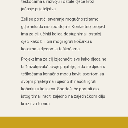
teškoćama u razvoju i ostale djece kroz
jačanje prijateljstva.
Želi se postići stvaranje mogućnosti tamo
gdje nekada nisu postojale. Konkretno, projekt
ima za cilj učiniti kolica dostupnima i ostaloj
djeci kako bi i oni mogli igrati košarku u
kolicima s djecom s teškoćama.
Projekt ima za cilj izjednačiti sve kako djeca ne
bi “sažalijevala” svoje prijatelje, a da se djeca s
teškoćama konačno mogu baviti sportom sa
svojim prijateljima i ujedno ih naučiti igrati
košarku u kolicima. Sportaši će postati dio
istog tima i raditi zajedno na zajedničkom cilju
kroz dva turnira.