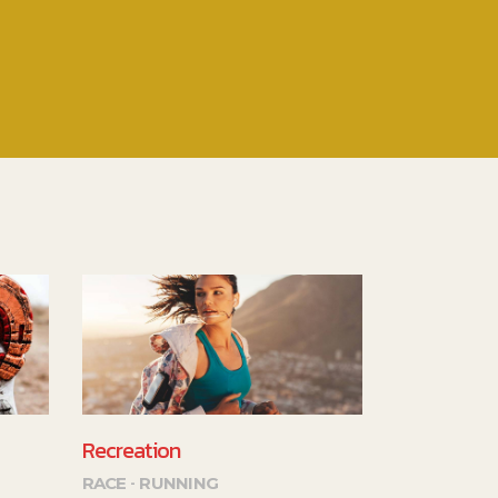
Recreation
RACE
RUNNING