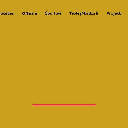
očetna
O Nama
Športovi
Trofej Mladosti
Projekti
Archive