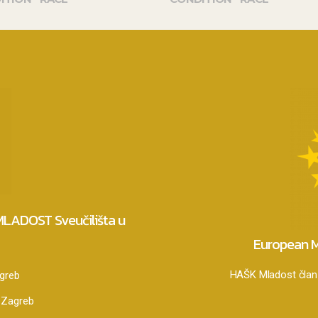
 MLADOST Sveučilišta u
European M
HAŠK Mladost član 
agreb
 Zagreb