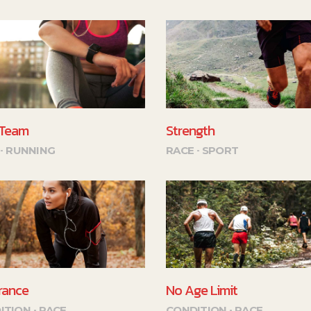
 Team
Strength
RUNNING
RACE
SPORT
rance
No Age Limit
ITION
RACE
CONDITION
RACE