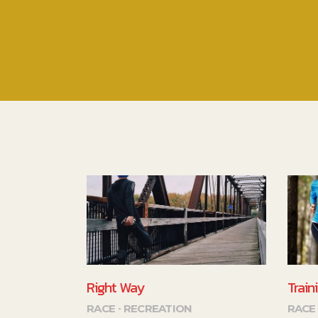
Right Way
Train
RACE
RECREATION
RACE