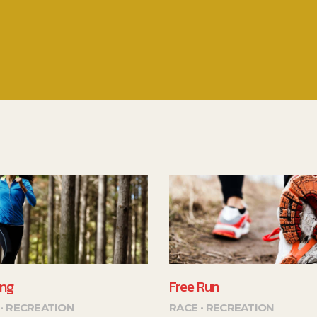
ing
Free Run
RECREATION
RACE
RECREATION