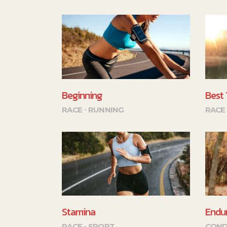
Beginning
Best
RACE
RUNNING
RACE
Stamina
Endu
RACE
SPORT
COND