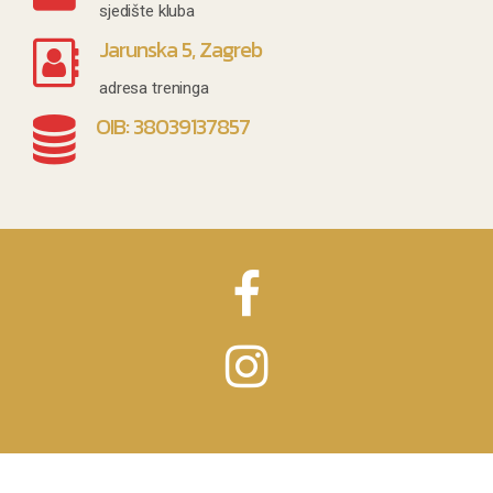
sjedište kluba
Jarunska 5, Zagreb
adresa treninga
OIB: 38039137857